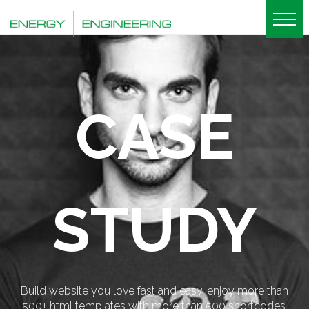
CASE
STUDY
Build website you love fast and easy, enjoy more than
500+ html templates with more than 500 shortcodes.