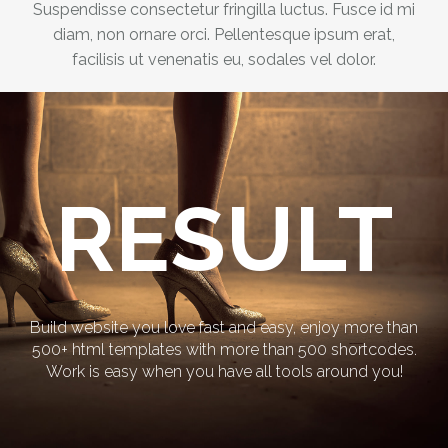
Suspendisse consectetur fringilla luctus. Fusce id mi
diam, non ornare orci. Pellentesque ipsum erat,
facilisis ut venenatis eu, sodales vel dolor.
RESULT
Build website you love fast and easy, enjoy more than
500+ html templates with more than 500 shortcodes.
Work is easy when you have all tools around you!