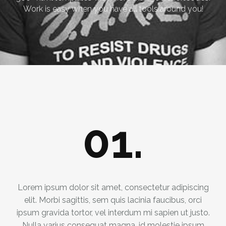
Work is easy when you have all tools around you!
01.
Lorem ipsum dolor sit amet, consectetur adipiscing
elit. Morbi sagittis, sem quis lacinia faucibus, orci
ipsum gravida tortor, vel interdum mi sapien ut justo.
Nulla varius consequat magna, id molestie ipsum